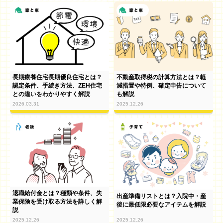
長期療養住宅長期優良住宅とは？
不動産取得税の計算方法とは？軽
認定条件、手続き方法、ZEH住宅
減措置や特例、確定申告について
との違いをわかりやすく解説
も解説
2026.03.31
2025.12.26
退職給付金とは？種類や条件、失
出産準備リストとは？入院中・産
業保険を受け取る方法を詳しく解
後に最低限必要なアイテムを解説
説
2025.12.26
2025.12.26