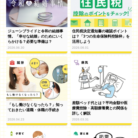
ジューンブライドと令和の結婚事
住民税決定通知書の確認ポイント
情。「幸せな結婚」のためにいく
は？「3つの生命保険料控除枠」を
らかける？必要な準備は？
活用しよう
2026.06.30
2026.06.01
差額ベッド代とは？平均金額や医
「もし働けなくなったら？」知っ
療費控除・高額療養費との関係を
ておきたい退職・休職の手続き
詳しく解説
2026.04.23
2026.03.31