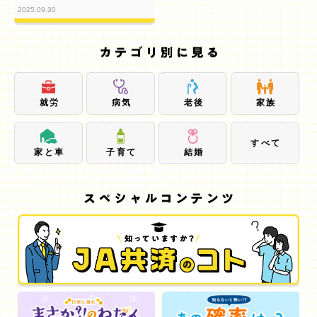
2025.09.30
就労
病気
老後
家族
すべて
家と車
子育て
結婚