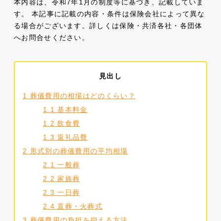
本内容は、令和7年1月の制度等に基づき、記載していま
す。 本記事に記載の内容・条件は保険会社によって異な
る場合がございます。詳しくは保険・共済各社・各団体
へお問合せください。
見出し
1
葬儀費用の相場はどのくらい？
1.1
基本料金
1.2
飲食費
1.3
返礼品費
2
形式別の葬儀費用の平均相場
2.1
一般葬
2.2
家族葬
2.3
一日葬
2.4
直葬・火葬式
3
葬儀費用の負担を抑える方法