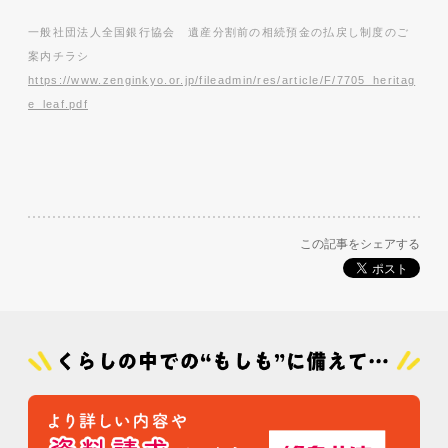
一般社団法人全国銀行協会 遺産分割前の相続預金の払戻し制度のご
案内チラシ
https://www.zenginkyo.or.jp/fileadmin/res/article/F/7705_heritag
e_leaf.pdf
この記事をシェアする