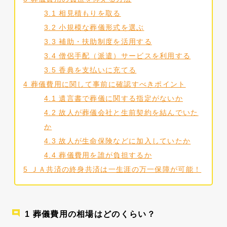
3.1
相見積もりを取る
3.2
小規模な葬儀形式を選ぶ
3.3
補助・扶助制度を活用する
3.4
僧侶手配（派遣）サービスを利用する
3.5
香典を支払いに充てる
4
葬儀費用に関して事前に確認すべきポイント
4.1
遺言書で葬儀に関する指定がないか
4.2
故人が葬儀会社と生前契約を結んでいた
か
4.3
故人が生命保険などに加入していたか
4.4
葬儀費用を誰が負担するか
5
ＪＡ共済の終身共済は一生涯の万一保障が可能！
葬儀費用の相場はどのくらい？