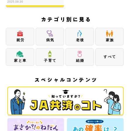
2025.09.30
就労
病気
老後
家族
すべて
家と車
子育て
結婚