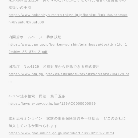
取扱いの手引
https://www.hokeniryo.metro.tokyo.lg.jp/kenkou/kokuho/aramas
hi/kyuufu/kyuufu08
内閣府ホームページ 葬祭扶助
https://www.cao.go.jp/bunken-suishin/teianbosyu/doc/tb_r1fu_1
2mhlw_85_87b_2.pdf
国税庁 No.4129 相続財産から控除できる葬式費用
https://www.nta.go.jp/taxes/shiraberu/taxanswer/sozoku/4129.ht
m
e-Gov法令検索 民法 第千五条
https://laws.e-gov.go.jp/law/129AC0000000089
政府広報オンライン 家族の生命保険契約を一括照会！どこの会社に
加入しているか調べられます
https://www.gov-online.go.jp/useful/article/202111/2.html