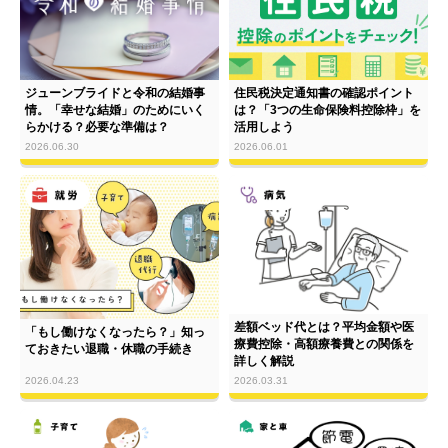
ジューンブライドと令和の結婚事
住民税決定通知書の確認ポイント
情。「幸せな結婚」のためにいく
は？「3つの生命保険料控除枠」を
らかける？必要な準備は？
活用しよう
2026.06.30
2026.06.01
差額ベッド代とは？平均金額や医
「もし働けなくなったら？」知っ
療費控除・高額療養費との関係を
ておきたい退職・休職の手続き
詳しく解説
2026.04.23
2026.03.31