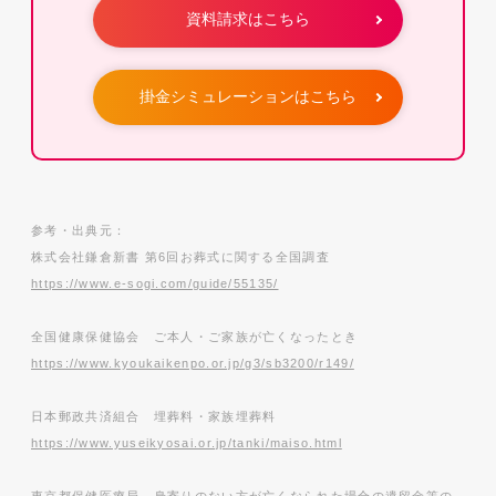
資料請求はこちら
掛金シミュレーションはこちら
参考・出典元：
株式会社鎌倉新書 第6回お葬式に関する全国調査
https://www.e-sogi.com/guide/55135/
全国健康保健協会 ご本人・ご家族が亡くなったとき
https://www.kyoukaikenpo.or.jp/g3/sb3200/r149/
日本郵政共済組合 埋葬料・家族埋葬料
https://www.yuseikyosai.or.jp/tanki/maiso.html
東京都保健医療局 身寄りのない方が亡くなられた場合の遺留金等の