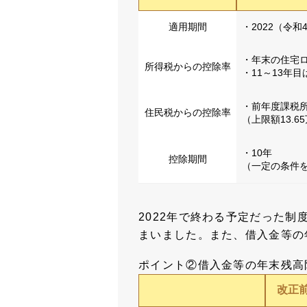
適用期間
・2022（令
・年末の住宅ロ
所得税からの控除率
・11～13年目
・前年度課税所
住民税からの控除率
（上限額13.6
・10年
控除期間
（一定の条件を
2022年で終わる予定だった
まいました。また、借入金等の
ポイント②借入金等の年末残高
改正