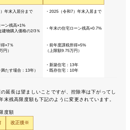
和4）年末入居分まで
・2025（令和7）年末入居まで
ーン残高×1%
・年末の住宅ローン残高×0.7%
は建物購入価格の2/3％
得×7％
・前年度課税所得×5%
5万円）
（上限額9.75万円）
・新築住宅：13年
満たす場合：13年）
・既存住宅：10年
制度の延長は望ましいことですが、控除率は下がってし
年末残高限度額も下記のように変更されています。
限度額
前
改正後※