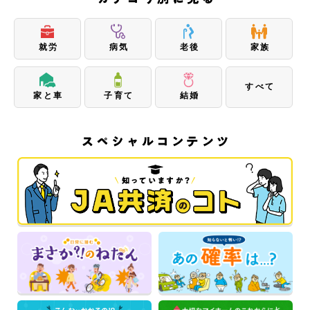
就労
病気
老後
家族
すべて
家と車
子育て
結婚