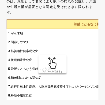
のは、原則として老化により以下の病気を発症し、介護
や生活支援が必要となり認定を受けたときに限られま
す。
加齢にともなう特定疾
1.がん末期
2.関節リウマチ
1
3.筋萎縮性側索硬化症
4.後縦靭帯骨化症
5.骨折をともなう骨粗しょう症
スクロールできます
6.初老期における認知症
7.進行性核上性麻痺、大脳皮質基底核変性症およびパーキンソン病
8.脊髄小脳変性症