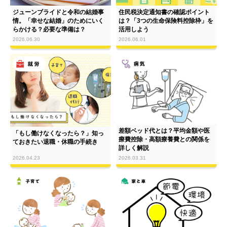
ジューンブライドと令和の結婚事
住民税決定通知書の確認ポイント
情。「幸せな結婚」のためにいく
は？「3つの生命保険料控除枠」を
らかける？必要な準備は？
活用しよう
2026.06.30
2026.06.01
差額ベッド代とは？平均金額や医
「もし働けなくなったら？」知っ
療費控除・高額療養費との関係を
ておきたい退職・休職の手続き
詳しく解説
2026.04.23
2026.03.31