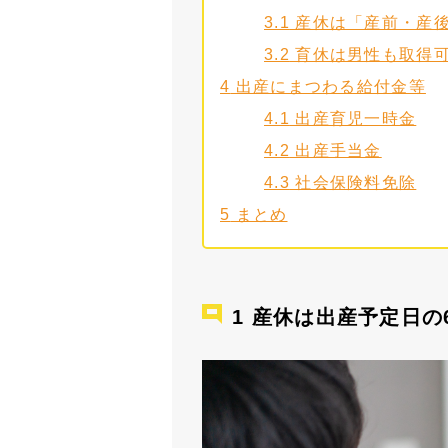
3.1
産休は「産前・産
3.2
育休は男性も取得
4
出産にまつわる給付金等
4.1
出産育児一時金
4.2
出産手当金
4.3
社会保険料免除
5
まとめ
産休は出産予定日の