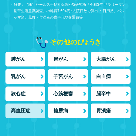
高血圧症
糖尿病
胃潰瘍