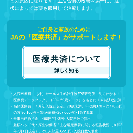
・入院医療費：（株）セールス手帖社保険FPS研究所「見てわかる！
医療費データブック」（30～59歳データ）をもとにＪＡ共済連試算
・高額医療費：＊月初入院と仮定。70歳未満、年収約370～約770万円
の方 80,100円＋(総医療費−267,000円)×1%で算出
・食事自己負担金：460円/回×3回×入院日数で算出
・差額ベッド代：厚生労働省「主な選定療養に関する報告状況（令和2
年7月1日現在）」の1人部屋8,221円×入院日数で算出
・雑費：（株）セールス手帖社保険FPS研究所「令和3年 サラリーマン
世帯生活意識調査」の雑費7,604円×入院日数で算出 ＊日用品、パジ
ャマ類、見舞・付添者の食事代や交通費等
その他の
びょうき
肺がん
胃がん
大腸がん
乳がん
子宮がん
白血病
狭心症
心筋梗塞
脳卒中