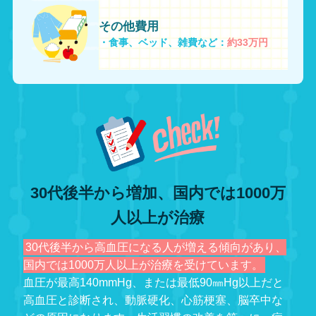
30代後半から増加、国内では1000万
人以上が治療
30代後半から高血圧になる人が増える傾向があり、
国内では1000万人以上が治療を受けています。
血圧が最高140mmHg、または最低90㎜Hg以上だと
高血圧と診断され、動脈硬化、心筋梗塞、脳卒中な
どの原因になります。生活習慣の改善を第一に、症
状によっては薬も服用して治療します。
ご自身と家族のために、
JAの「医療共済」がサポートします！