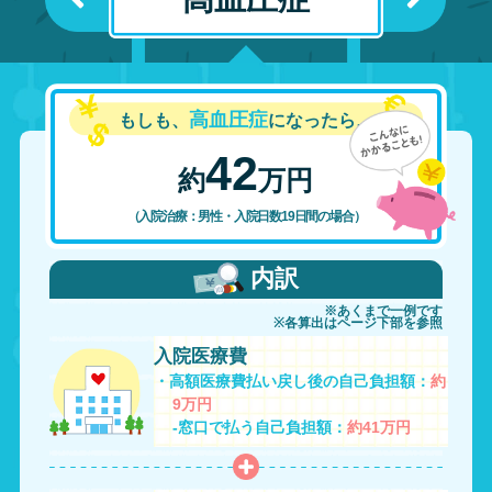
高血圧症
もしも、
になったら…
42
約
万円
（入院治療：男性・入院日数19日間の場合）
内訳
※あくまで一例です
※各算出はページ下部を参照
入院医療費
・高額医療費払い戻し後の自己負担額：
約
9万円
-窓口で払う自己負担額：
約41万円
その他費用
・食事、ベッド、雑費など：
約33万円