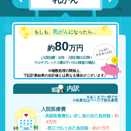
乳がん
もしも、
になったら…
80
約
万円
（入院治療：女性・入院日数11日間 +
マルチプレックス遺伝子パネル検査の場合）
※端数処理の関係上、
下記計算結果の合計値とは異なる場合がございます。
内訳
※あくまで一例です
※各算出はページ下部を参照
入院医療費
・高額医療費払い戻し後の自己負担額：
約
9万円
-窓口で払う自己負担額：
約27万円
その他費用
・食事、ベッド、雑費など：
約19万円