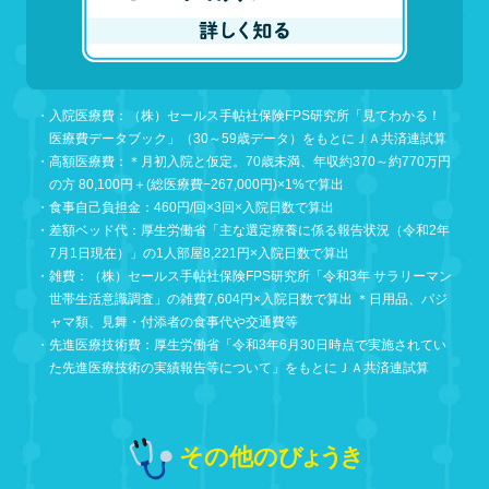
その他の
びょうき
肺がん
胃がん
大腸がん
乳がん
子宮がん
白血病
狭心症
心筋梗塞
脳卒中
高血圧症
糖尿病
胃潰瘍