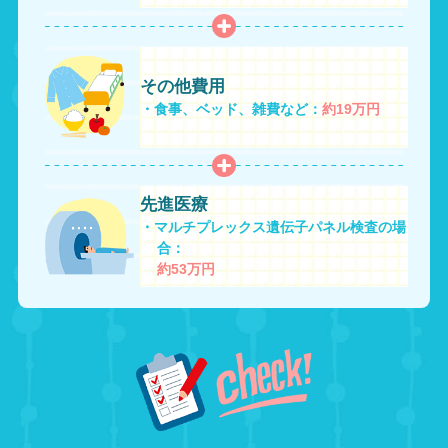
先進医療
・マルチプレックス遺伝子パネル検査の場
合：
約53万円
30代から急激に増加、11人に1人がか
かる
女性にもっとも多い乳がんは、
11人に1人が生涯で一
度はかかると言われており、30代から急激に増加し
ます。
治療には手術、放射線、薬物療法などがあり
ますが、治療後の妊娠や出産に影響がでることがあ
ります。
日頃から乳房のしこりやひきつれ、乳頭からの分泌
物などのセルフチェックを心がけ、2年に1回は検診