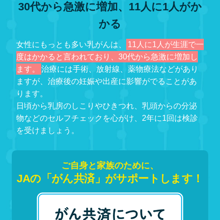
を受けましょう。
ご自身と家族のために、
JAの「がん共済」がサポートします！
・入院医療費：（株）セールス手帖社保険FPS研究所「見てわかる！
医療費データブック」（30～59歳データ）をもとにＪＡ共済連試算
・高額医療費：＊月初入院と仮定。70歳未満、年収約370～約770万円
の方 80,100円＋(総医療費−267,000円)×1%で算出
・食事自己負担金：460円/回×3回×入院日数で算出
・差額ベッド代：厚生労働省「主な選定療養に係る報告状況（令和2年
7月1日現在）」の1人部屋8,221円×入院日数で算出
・雑費：（株）セールス手帖社保険FPS研究所「令和3年 サラリーマン
世帯生活意識調査」の雑費7,604円×入院日数で算出 ＊日用品、パジ
ャマ類、見舞・付添者の食事代や交通費等
・先進医療技術費：厚生労働省「令和3年6月30日時点で実施されてい
た先進医療技術の実績報告等について」をもとにＪＡ共済連試算