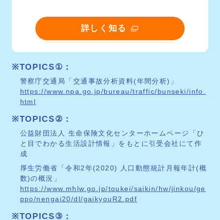
詳しく知る
TOPICS①
警察庁交通局「交通事故分析資料(年間分析)」
https://www.npa.go.jp/bureau/traffic/bunseki/info.
html
TOPICS②
公益財団法人 生命保険文化センターホームページ「ひ
と目でわかる生活設計情報」をもとに引受会社にて作
成
厚生労働省「令和2年(2020) 人口動態統計月報年計(概
数)の概況」
https://www.mhlw.go.jp/toukei/saikin/hw/jinkou/ge
ppo/nengai20/dl/gaikyouR2.pdf
TOPICS③