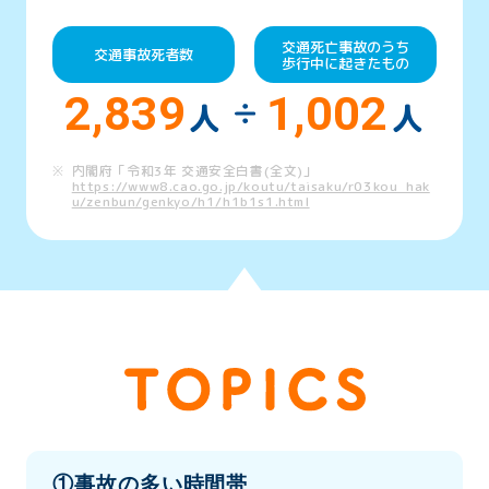
交通死亡事故のうち
交通事故死者数
歩行中に起きたもの
2,839
1,002
人
人
内閣府「令和3年 交通安全白書(全文)」
https://www8.cao.go.jp/koutu/taisaku/r03kou_hak
u/zenbun/genkyo/h1/h1b1s1.html
事故の多い時間帯